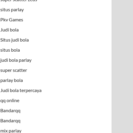
situs parlay
Pkv Games
Judi bola
Situs judi bola
situs bola
judi bola parlay
super scatter
parlay bola
Judi bola terpercaya
qq online
Bandarqq
Bandarqq
mix parlay