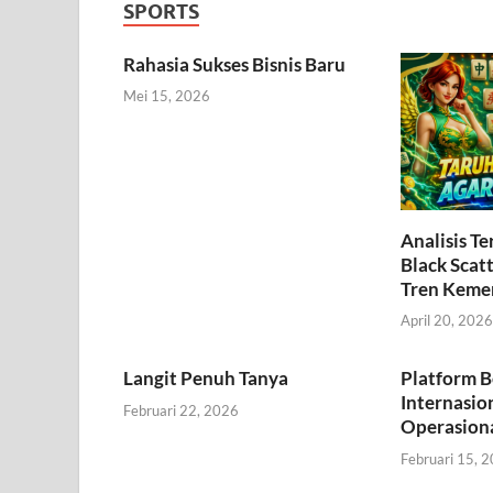
SPORTS
Rahasia Sukses Bisnis Baru
Mei 15, 2026
Analisis T
Black Sca
Tren Keme
April 20, 2026
Langit Penuh Tanya
Platform B
Internasio
Februari 22, 2026
Operasiona
Februari 15, 