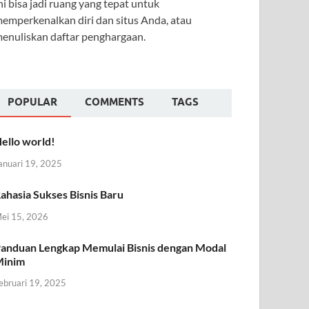
ni bisa jadi ruang yang tepat untuk
emperkenalkan diri dan situs Anda, atau
enuliskan daftar penghargaan.
angit Penuh Tanya
ruari 22, 2026
-
by
admin
-
Leave a Comment
POPULAR
COMMENTS
TAGS
ello world!
anuari 19, 2025
ahasia Sukses Bisnis Baru
ei 15, 2026
anduan Lengkap Memulai Bisnis dengan Modal
Minim
ebruari 19, 2025