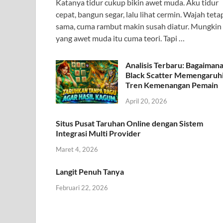
Katanya tidur cukup bikin awet muda. Aku tidur
cepat, bangun segar, lalu lihat cermin. Wajah teta
sama, cuma rambut makin susah diatur. Mungkin
yang awet muda itu cuma teori. Tapi …
Analisis Terbaru: Bagaiman
Black Scatter Memengaruh
Tren Kemenangan Pemain
April 20, 2026
Situs Pusat Taruhan Online dengan Sistem
Integrasi Multi Provider
Maret 4, 2026
Langit Penuh Tanya
Februari 22, 2026