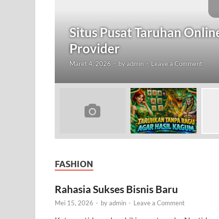
garuhi
Situs Pusat Taruhan Onlin
Provider
Maret 4, 2026
-
by
admin
-
Leave a Comment
FASHION
Rahasia Sukses Bisnis Baru
Mei 15, 2026
-
by
admin
-
Leave a Comment