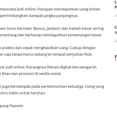
L
P
 mencoba judi online. Harapan mendapatkan uang instan
mpertimbangkan dampak jangka panjangnya.
J
C
in terus bermain. Bonus, jackpot, dan hadiah besar sering
J
 tertantang dan berharap mendapatkan kemenangan besar.
J
ap praktis dan cepat menghasilkan uang. Cukup dengan
n saja tanpa harus datang ke tempat perjudian fisik.
 judi online. Kurangnya literasi digital dan pengaruh
klan dan promosi di media sosial.
api juga berdampak pada perekonomian keluarga. Uang yang
tru habis untuk taruhan.
ampang Naxwin