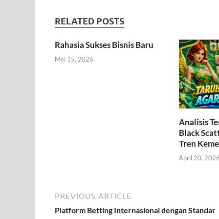
RELATED POSTS
Rahasia Sukses Bisnis Baru
Mei 15, 2026
Analisis T
Black Sca
Tren Keme
April 20, 202
PREVIOUS ARTICLE
Platform Betting Internasional dengan Standar