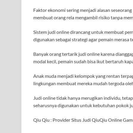
Faktor ekonomi sering menjadi alasan seseorang
membuat orang rela mengambil risiko tanpa me
Sistem judi online dirancang untuk membuat pema
digunakan sebagai strategi agar pemain merasa
Banyak orang tertarik judi online karena diangg
modal kecil, pemain sudah bisa ikut bertaruh kapa
Anak muda menjadi kelompok yang rentan terpapar
lingkungan membuat mereka mudah tergoda oleh i
Judi online tidak hanya merugikan individu, tet
seharusnya digunakan untuk kebutuhan pokok jus
Qiu Qiu : Provider Situs Judi QiuQiu Online G