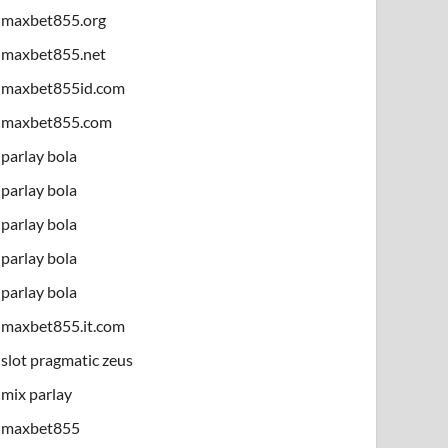
maxbet855.org
maxbet855.net
maxbet855id.com
maxbet855.com
parlay bola
parlay bola
parlay bola
parlay bola
parlay bola
maxbet855.it.com
slot pragmatic zeus
mix parlay
maxbet855