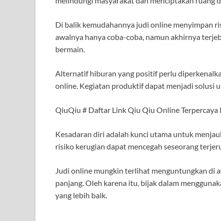
melindungi masyarakat dan menciptakan ruang dig
Di balik kemudahannya judi online menyimpan ri
awalnya hanya coba-coba, namun akhirnya terjeb
bermain.
Alternatif hiburan yang positif perlu diperkenal
online. Kegiatan produktif dapat menjadi solusi 
QiuQiu # Daftar Link Qiu Qiu Online Terpercaya
Kesadaran diri adalah kunci utama untuk menjau
risiko kerugian dapat mencegah seseorang terjer
Judi online mungkin terlihat menguntungkan di
panjang. Oleh karena itu, bijak dalam mengguna
yang lebih baik.