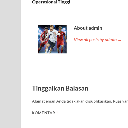
Operasional Tinggi
About admin
View all posts by admin →
Tinggalkan Balasan
Alamat email Anda tidak akan dipublikasikan.
Ruas yan
KOMENTAR
*