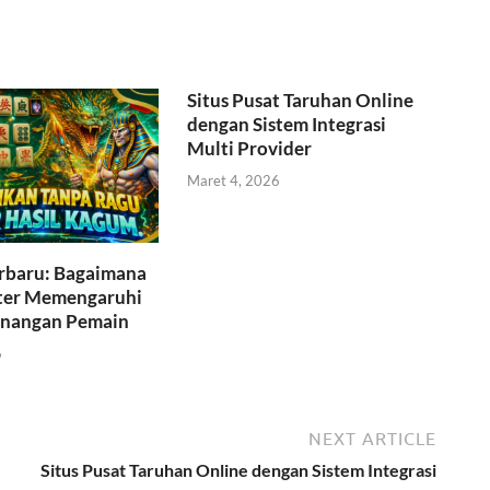
Situs Pusat Taruhan Online
dengan Sistem Integrasi
Multi Provider
Maret 4, 2026
erbaru: Bagaimana
tter Memengaruhi
nangan Pemain
6
NEXT ARTICLE
Situs Pusat Taruhan Online dengan Sistem Integrasi