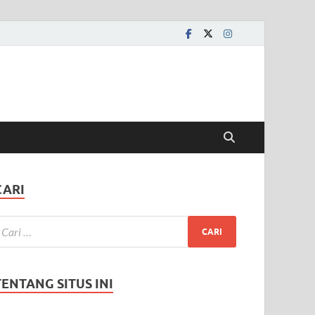
CARI
TENTANG SITUS INI