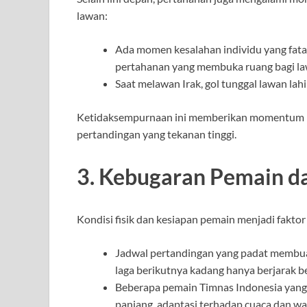
lawan:
Ada momen kesalahan individu yang fatal
pertahanan yang membuka ruang bagi la
Saat melawan Irak, gol tunggal lawan lahir
Ketidaksempurnaan ini memberikan momentum ba
pertandingan yang tekanan tinggi.
3. Kebugaran Pemain da
Kondisi fisik dan kesiapan pemain menjadi faktor
Jadwal pertandingan yang padat membuat
laga berikutnya kadang hanya berjarak b
Beberapa pemain Timnas Indonesia yang 
panjang, adaptasi terhadap cuaca dan wakt