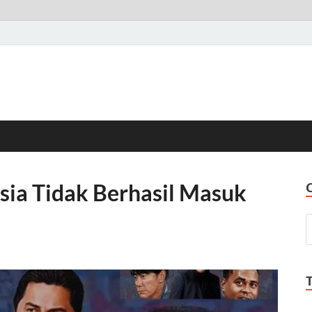
sia Tidak Berhasil Masuk