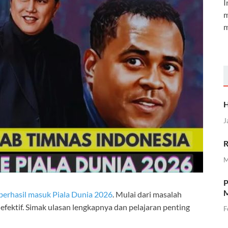
I
m
m
H
J
R
M
P
 berhasil masuk Piala Dunia 2026
. Mulai dari masalah
 efektif. Simak ulasan lengkapnya dan pelajaran penting
F