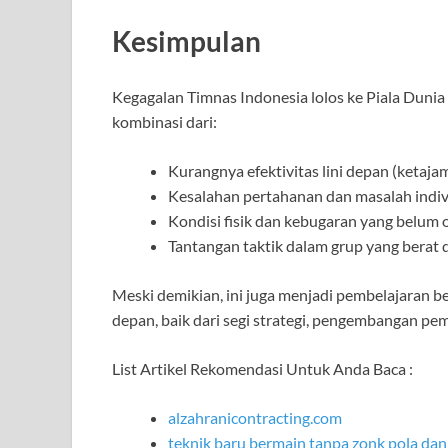
Kesimpulan
Kegagalan Timnas Indonesia lolos ke Piala Dunia
kombinasi dari:
Kurangnya efektivitas lini depan (ketaj
Kesalahan pertahanan dan masalah indiv
Kondisi fisik dan kebugaran yang belum 
Tantangan taktik dalam grup yang berat
Meski demikian, ini juga menjadi pembelajaran 
depan, baik dari segi strategi, pengembangan pe
List Artikel Rekomendasi Untuk Anda Baca :
alzahranicontracting.com
teknik baru bermain tanpa zonk pola da