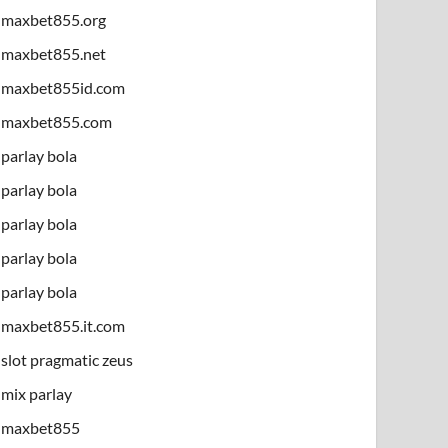
maxbet855.org
maxbet855.net
maxbet855id.com
maxbet855.com
parlay bola
parlay bola
parlay bola
parlay bola
parlay bola
maxbet855.it.com
slot pragmatic zeus
mix parlay
maxbet855