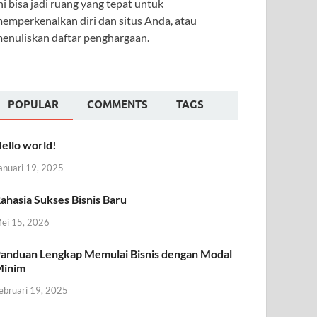
ni bisa jadi ruang yang tepat untuk
emperkenalkan diri dan situs Anda, atau
enuliskan daftar penghargaan.
POPULAR
COMMENTS
TAGS
ello world!
anuari 19, 2025
ahasia Sukses Bisnis Baru
ei 15, 2026
anduan Lengkap Memulai Bisnis dengan Modal
Minim
ebruari 19, 2025