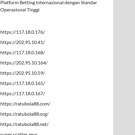
Platform Betting Internasional dengan Standar
Operasional Tinggi
https://117.18.0.176/
https://202.95.10.41/
https://117.18.0.168/
https://202.95.10.164/
https://202.95.10.59/
https://117.18.0.165/
https://117.18.0.167/
https://ratubola88.com/
https://ratubola88.org/
https://ratubola88.net/
super scatter zeus