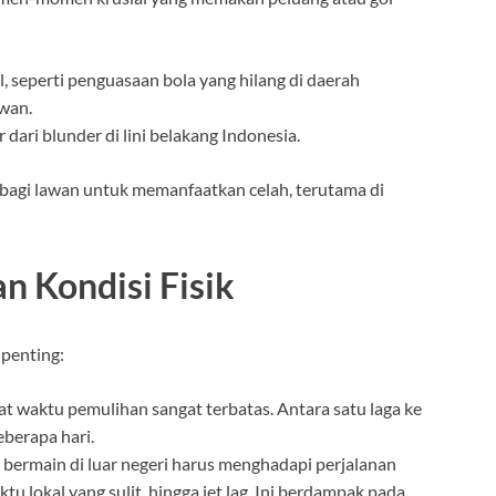
, seperti penguasaan bola yang hilang di daerah
wan.
 dari blunder di lini belakang Indonesia.
gi lawan untuk memanfaatkan celah, terutama di
n Kondisi Fisik
 penting:
 waktu pemulihan sangat terbatas. Antara satu laga ke
eberapa hari.
bermain di luar negeri harus menghadapi perjalanan
u lokal yang sulit, hingga jet lag. Ini berdampak pada